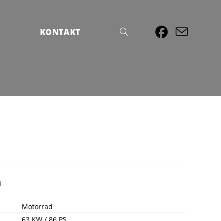
S
KONTAKT
n
Motorrad
63 KW / 86 PS