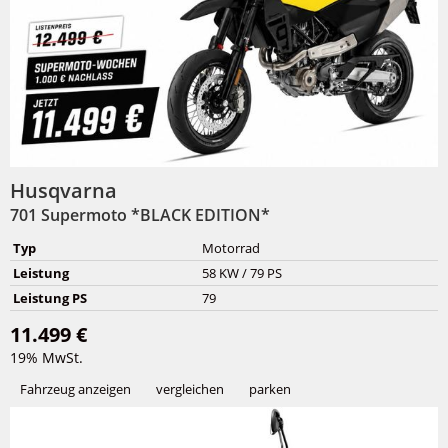
Husqvarna
701 Supermoto *BLACK EDITION*
Typ
Motorrad
Leistung
58 KW / 79 PS
Leistung PS
79
11.499 €
19% MwSt.
Fahrzeug anzeigen
vergleichen
parken