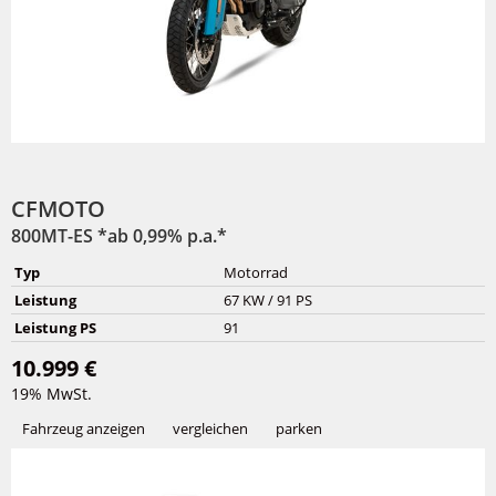
CFMOTO
800MT-ES *ab 0,99% p.a.*
Typ
Motorrad
Leistung
67 KW / 91 PS
Leistung PS
91
10.999 €
19% MwSt.
Fahrzeug anzeigen
vergleichen
parken