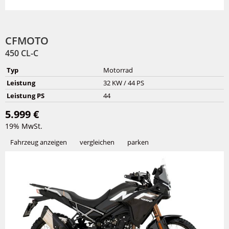
CFMOTO
450 CL-C
Typ
Motorrad
Leistung
32 KW / 44 PS
Leistung PS
44
5.999 €
19% MwSt.
Fahrzeug anzeigen
vergleichen
parken