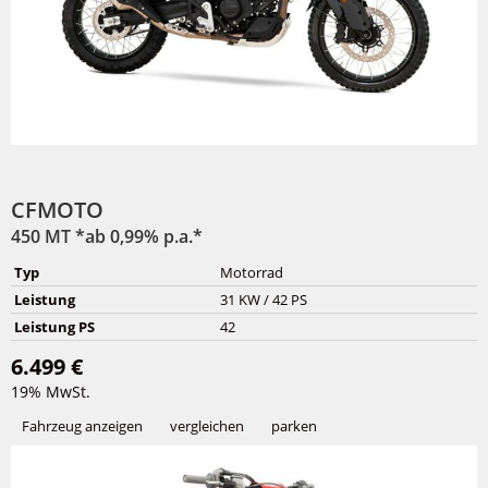
CFMOTO
450 MT *ab 0,99% p.a.*
Typ
Motorrad
Leistung
31 KW / 42 PS
Leistung PS
42
6.499 €
19% MwSt.
Fahrzeug anzeigen
vergleichen
parken