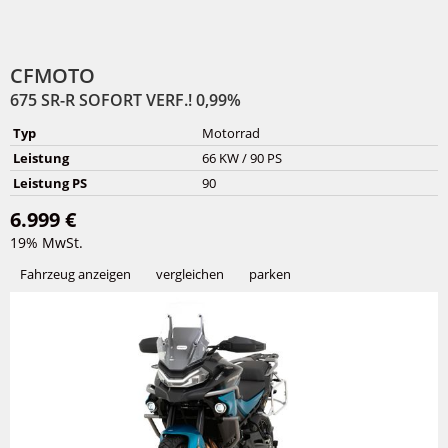
CFMOTO
675 SR-R SOFORT VERF.! 0,99%
Typ
Motorrad
Leistung
66 KW / 90 PS
Leistung PS
90
6.999 €
19% MwSt.
Fahrzeug anzeigen
vergleichen
parken