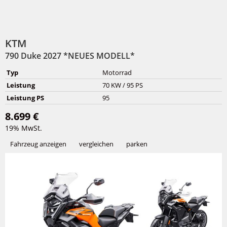
KTM
790 Duke 2027 *NEUES MODELL*
Typ
Motorrad
Leistung
70 KW / 95 PS
Leistung PS
95
8.699 €
19% MwSt.
Fahrzeug anzeigen
vergleichen
parken